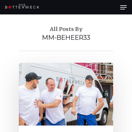
Skip
Men
to
main
content
Close
Menu
All Posts By
MM-BEHEER33