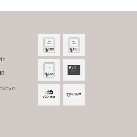
ade
18
ckbv.nl