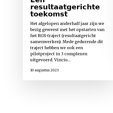
𝗿𝗲𝘀𝘂𝗹𝘁𝗮𝗮𝘁𝗴𝗲𝗿𝗶𝗰𝗵𝘁𝗲
𝘁𝗼𝗲𝗸𝗼𝗺𝘀𝘁
Het afgelopen anderhalf jaar zijn we
bezig geweest met het opstarten van
het RGS-traject (resultaatgericht
samenwerken). Mede gedurende dit
traject hebben we ook een
pilotproject in 3 complexen
uitgevoerd. Vincio…
10 augustus 2023