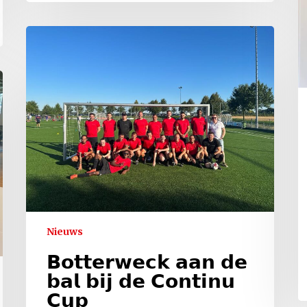
Nieuws
𝗕𝗼𝘁𝘁𝗲𝗿𝘄𝗲𝗰𝗸 𝗮𝗮𝗻 𝗱𝗲
𝗯𝗮𝗹 𝗯𝗶𝗷 𝗱𝗲 𝗖𝗼𝗻𝘁𝗶𝗻𝘂
𝗖𝘂𝗽