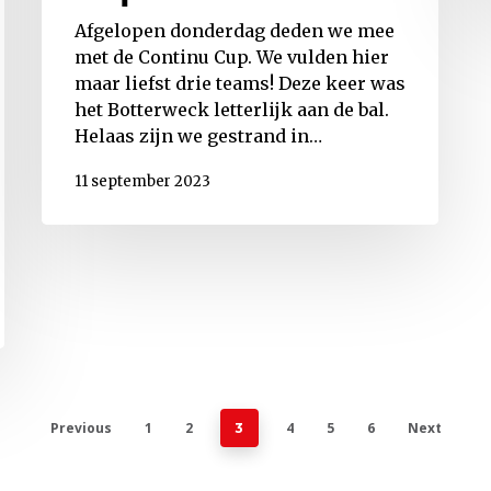
Afgelopen donderdag deden we mee
met de Continu Cup. We vulden hier
maar liefst drie teams! Deze keer was
het Botterweck letterlijk aan de bal.
Helaas zijn we gestrand in…
11 september 2023
Previous
1
2
4
5
6
Next
3