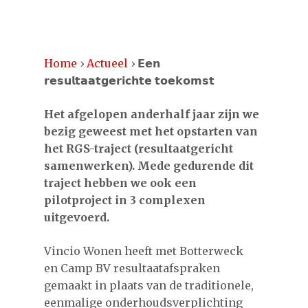
Home
›
Actueel
›
𝗘𝗲𝗻
𝗿𝗲𝘀𝘂𝗹𝘁𝗮𝗮𝘁𝗴𝗲𝗿𝗶𝗰𝗵𝘁𝗲 𝘁𝗼𝗲𝗸𝗼𝗺𝘀𝘁
Het afgelopen anderhalf jaar zijn we
bezig geweest met het opstarten van
het RGS-traject (resultaatgericht
samenwerken). Mede gedurende dit
traject hebben we ook een
pilotproject in 3 complexen
uitgevoerd.
Vincio Wonen heeft met Botterweck
en Camp BV resultaatafspraken
gemaakt in plaats van de traditionele,
eenmalige onderhoudsverplichting