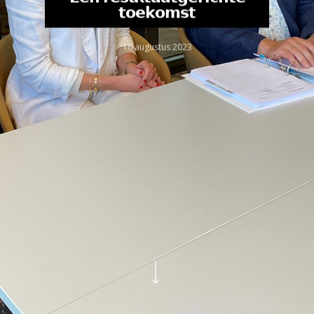
𝘁𝗼𝗲𝗸𝗼𝗺𝘀𝘁
10 augustus 2023